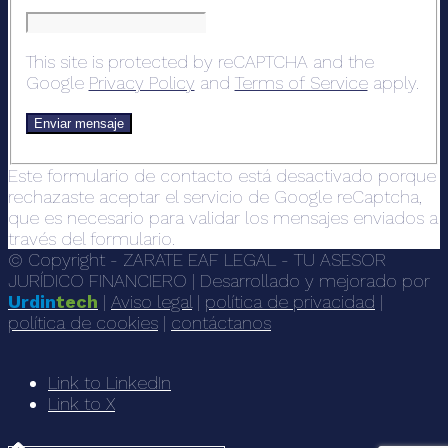
This site is protected by reCAPTCHA and the
Google
Privacy Policy
and
Terms of Service
apply.
Este formulario de contacto está desactivado porque
rechazaste aceptar el servicio de Google reCaptcha,
que es necesario para validar los mensajes enviados a
través del formulario.
© Copyright - ZARATE EAF LEGAL - TU ASESOR
JURÍDICO FINANCIERO | Desarrollado y mejorado por
Urdin
tech
|
Aviso legal
|
política de privacidad
|
política de cookies
|
contáctanos
Link to LinkedIn
Link to X