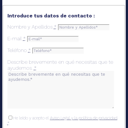
Introduce tus datos de contacto :
Nombre y Apellidos
*
E-mail
*
Teléfono
*
Describe brevemente en qué necesitas que te
ayudemos.
*
He leído y acepto el
Aviso Legal y la política de privacidad
.
*