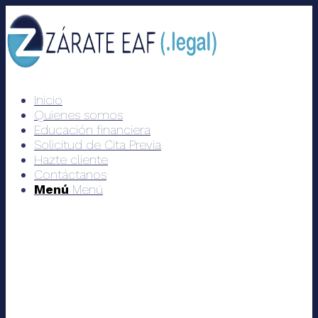
Inicio
Quienes somos
Educación financiera
Solicitud de Cita Previa
Hazte cliente
Contáctanos
Menú
Menú