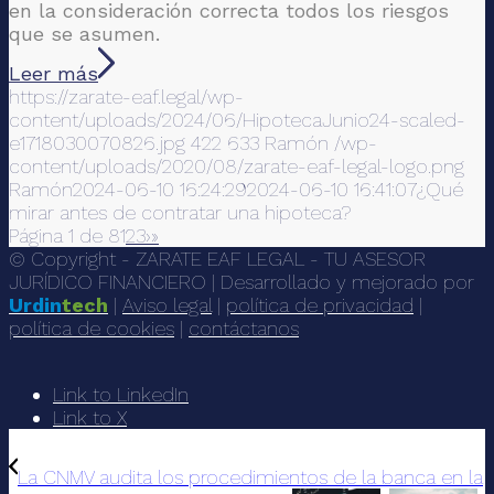
en la consideración correcta todos los riesgos
que se asumen.
Leer más
https://zarate-eaf.legal/wp-
content/uploads/2024/06/HipotecaJunio24-scaled-
e1718030070826.jpg
422
633
Ramón
/wp-
content/uploads/2020/08/zarate-eaf-legal-logo.png
Ramón
2024-06-10 16:24:29
2024-06-10 16:41:07
¿Qué
mirar antes de contratar una hipoteca?
Página 1 de 8
1
2
3
›
»
© Copyright - ZARATE EAF LEGAL - TU ASESOR
JURÍDICO FINANCIERO | Desarrollado y mejorado por
Urdin
tech
|
Aviso legal
|
política de privacidad
|
política de cookies
|
contáctanos
Link to LinkedIn
Link to X
La CNMV audita los procedimientos de la banca en la