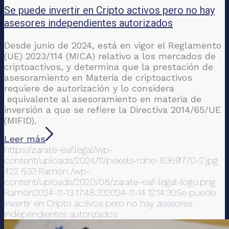
Se puede invertir en Cripto activos pero no hay
asesores independientes autorizados
Desde junio de 2024, está en vigor el Reglamento
(UE) 2023/114 (MICA) relativo a los mercados de
criptoactivos, y determina que la prestación de
asesoramiento en Materia de criptoactivos
requiere de autorización y lo considera
equivalente al asesoramiento en materia de
inversión a que se refiere la Directiva 2014/65/UE
(MIFID).
Leer más
https://zarate-eaf.legal/wp-
content/uploads/2024/11/pexels-rdne-8369770-2.jpg
422
633
Ramón
/wp-
content/uploads/2020/08/zarate-eaf-legal-logo.png
Ramón
2024-11-13 17:48:33
2024-11-14 12:14:30
Se puede
invertir en Cripto activos pero no hay asesores
independientes autorizados