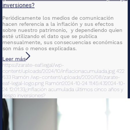
inversiones?
Periódicamente los medios de comunicación
hacen referencia a la inflación y sus efectos
sobre nuestro patrimonio, y dependiendo quien
esté utilizando el dato que se publica
mensualmente, sus consecuencias económicas
son más o menos explicadas.
Leer más
https://zarate-eaf.legal/wp-
content/uploads/2024/10/inflacionacumulada.jpg
422
633
Ramón
/wp-content/uploads/2020/08/zarate-
eaf-legal-logo.png
Ramón
2024-10-24 11:45:43
2024-10-
24 12:01:33
¿Inflación acumulada últimos cinco años y
riesgo inversiones?