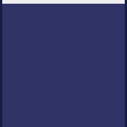
Hazte cliente por 10€ al mes.
Asesoramiento financiero legal en la
contratación
de productos de inversión, de ahorro
y bancarios.