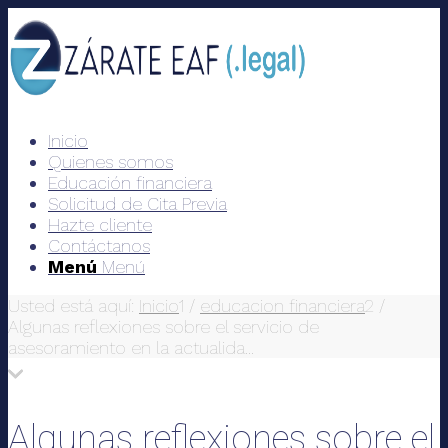
Inicio
Quienes somos
Educación financiera
Solicitud de Cita Previa
Hazte cliente
Contáctanos
Menú
Menú
Usted está aquí:
Inicio
1
/
educacion financiera
2
/
Algunas reflexiones sobre el servicio de
asesoramiento en la actualida...
Algunas reflexiones sobre el