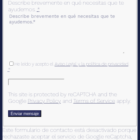
Describe brevemente en qué necesitas que te
ayudemos.
*
He leído y acepto el
Aviso Legal y la política de privacidad
.
*
This site is protected by reCAPTCHA and the
Google
Privacy Policy
and
Terms of Service
apply.
Este formulario de contacto está desactivado porque
rechazaste aceptar el servicio de Google reCaptcha,