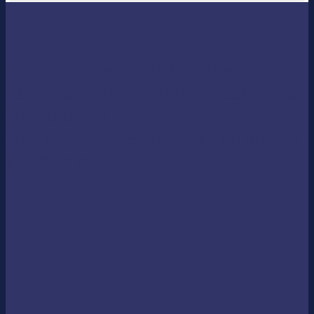
Hazte cliente por 10€ al mes.
Asesoramiento financiero legal en la
contratación
de productos de inversión, de ahorro
y bancarios.