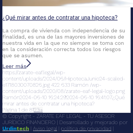
¿Qué mirar antes de contratar una hipoteca?
La compra de vivienda con independencia de su
finalidad, es una de las mayores inversiones de
nuestra vida en la que no siempre se toma con
en la consideración correcta todos los riesgos
que se asumen.
Leer más
https://zarate-eaf.legal/wp-
content/uploads/2024/06/HipotecaJunio24-scaled-
e1718030070826.jpg
422
633
Ramón
/wp-
content/uploads/2020/08/zarate-eaf-legal-logo.png
Ramón
2024-06-10 16:24:29
2024-06-10 16:41:07
¿Qué
mirar antes de contratar una hipoteca?
Página 1 de 8
1
2
3
›
»
© Copyright - ZARATE EAF LEGAL - TU ASESOR
JURÍDICO FINANCIERO | Desarrollado y mejorado por
Urdin
tech
|
Aviso legal
|
política de privacidad
|