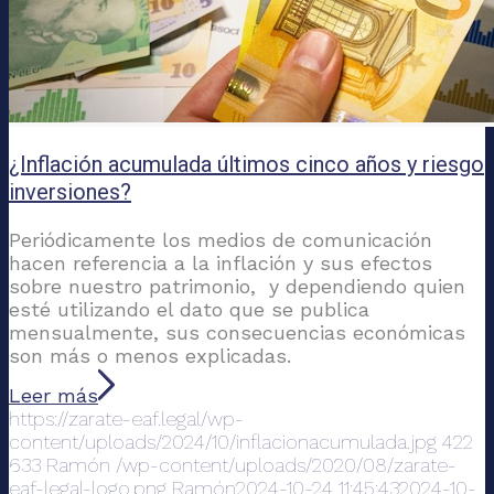
¿Inflación acumulada últimos cinco años y riesgo
inversiones?
Periódicamente los medios de comunicación
hacen referencia a la inflación y sus efectos
sobre nuestro patrimonio, y dependiendo quien
esté utilizando el dato que se publica
mensualmente, sus consecuencias económicas
son más o menos explicadas.
Leer más
https://zarate-eaf.legal/wp-
content/uploads/2024/10/inflacionacumulada.jpg
422
633
Ramón
/wp-content/uploads/2020/08/zarate-
eaf-legal-logo.png
Ramón
2024-10-24 11:45:43
2024-10-