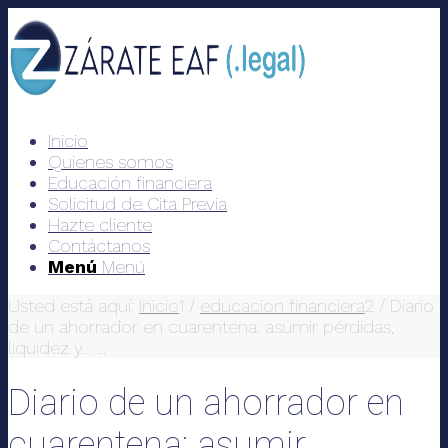
Inicio
Quienes somos
Educación financiera
Solicitud de Cita Previa
Hazte cliente
Contáctanos
Menú
Menú
Usted está aquí:
Inicio
1
/
educacion financiera
2
/
Diario
de un ahorrador en cuarentena: asumir pérdidas,
liquidez y… ...
Diario de un ahorrador en
cuarentena: asumir