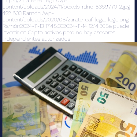
https://zarate-eaf.legal/wp-
content/uploads/2024/11/pexels-rdne-8369770-2.jpg
422
633
Ramón
/wp-
content/uploads/2020/08/zarate-eaf-legal-logo.png
Ramón
2024-11-13 17:48:33
2024-11-14 12:14:30
Se puede
invertir en Cripto activos pero no hay asesores
independientes autorizados