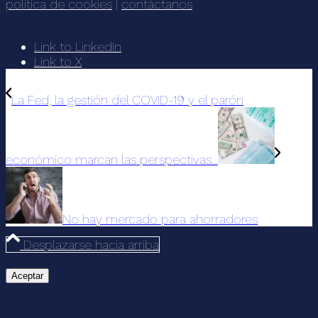
política de cookies
|
contáctanos
Link to LinkedIn
Link to X
La Fed, la gestión del COVID-19 y el parón
económico marcan las perspectivas...
No hay mercado para ahorradores
Desplazarse hacia arriba
Aceptar